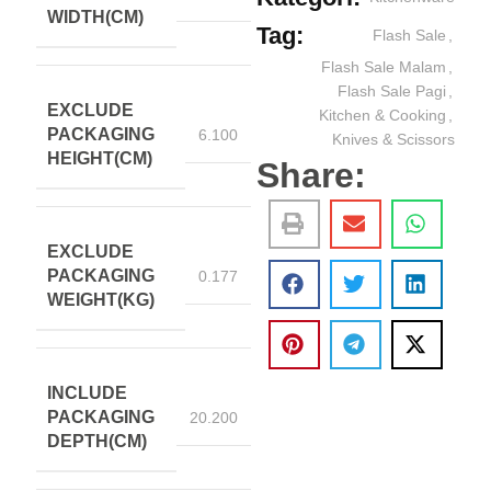
WIDTH(CM)
Tag:
Flash Sale
,
Flash Sale Malam
,
Flash Sale Pagi
,
EXCLUDE
Kitchen & Cooking
,
PACKAGING
6.100
Knives & Scissors
HEIGHT(CM)
Share:
EXCLUDE
PACKAGING
0.177
WEIGHT(KG)
INCLUDE
PACKAGING
20.200
DEPTH(CM)