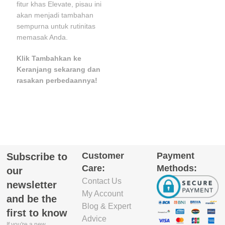
fitur khas Elevate, pisau ini
akan menjadi tambahan
sempurna untuk rutinitas
memasak Anda.
Klik Tambahkan ke
Keranjang sekarang dan
rasakan perbedaannya!
Customer
Payment
Subscribe to
Care:
Methods:
our
Contact Us
newsletter
My Account
and be the
Blog & Expert
first to know
Advice
If you're a new