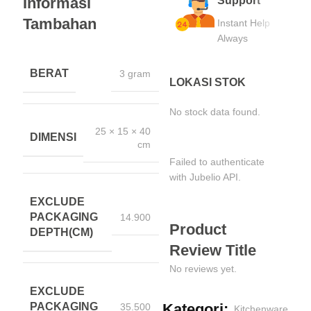
Informasi
Support
Tambahan
Instant Help
Always
BERAT
3 gram
LOKASI STOK
No stock data found.
25 × 15 × 40
DIMENSI
cm
Failed to authenticate
with Jubelio API.
EXCLUDE
PACKAGING
14.900
Product
DEPTH(CM)
Review Title
No reviews yet.
EXCLUDE
PACKAGING
Kategori:
35.500
Kitchenware