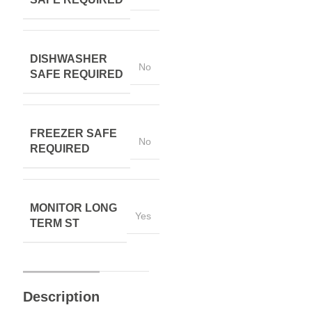
DISHWASHER
No
SAFE REQUIRED
FREEZER SAFE
No
REQUIRED
MONITOR LONG
Yes
TERM ST
Description