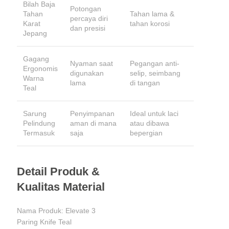
Bilah Baja
Potongan
Tahan
Tahan lama &
percaya diri
Karat
tahan korosi
dan presisi
Jepang
Gagang
Nyaman saat
Pegangan anti-
Ergonomis
digunakan
selip, seimbang
Warna
lama
di tangan
Teal
Sarung
Penyimpanan
Ideal untuk laci
Pelindung
aman di mana
atau dibawa
Termasuk
saja
bepergian
Detail Produk &
Kualitas Material
Nama Produk: Elevate 3
Paring Knife Teal