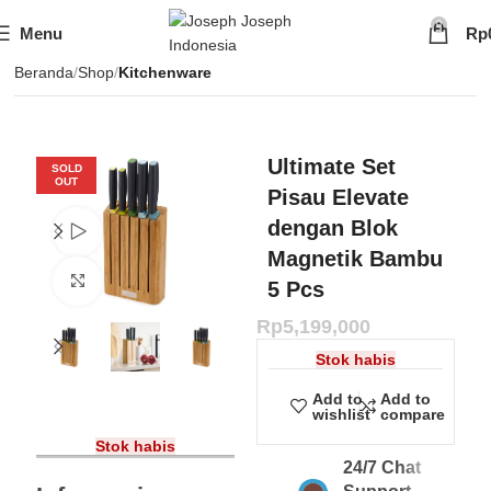
SIGN
SIGN
SIGN
Exclusive
Exclusive
Exclusive
UP
UP
UP
IN TO
IN TO
IN TO
TO
TO
TO
Deals
Deals
Deals
0
SHOP
SHOP
SHOP
Menu
Rp
Available
Available
Available
75%
75%
75%
NOW
NOW
NOW
OFF*
OFF*
OFF*
Beranda
Shop
Kitchenware
Ultimate Set
SOLD
OUT
Pisau Elevate
dengan Blok
Watch video
Magnetik Bambu
Click to enlarge
5 Pcs
Rp
5,199,000
Stok habis
Add to
Add to
wishlist
compare
Stok habis
24/7 Chat